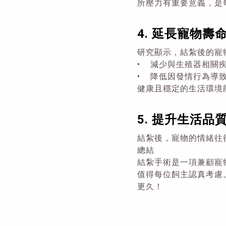
所壓力有重要意義，是
4. 延長寵物壽
研究顯示，結紮後的寵
• 減少與生殖器相關
• 降低因發情行為導
健康且穩定的生活環境
5. 提升生活品
結紮後，寵物的情緒往
總結
結紮手術是一項兼顧寵
值得每位飼主認真考慮
更久！