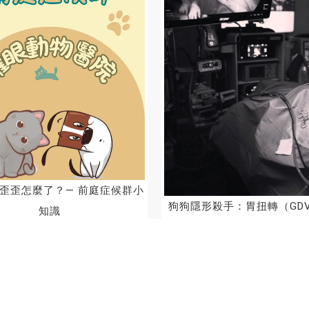
歪歪怎麼了？— 前庭症候群小
狗狗隱形殺手：胃扭轉（GDV
知識
動物手術 | 新竹動物醫院 | 
術 | 新竹動物醫院推
上一頁