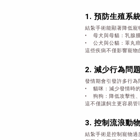
1. 預防生殖系
結紮手術能顯著降低寵
• 母犬與母貓：乳腺
• 公犬與公貓：睪丸
這些疾病不僅影響寵物
2. 減少行為問
發情期會引發許多行為
• 貓咪：減少發情時
• 狗狗：降低攻擊性
這不僅讓飼主更容易管
3. 控制流浪動
結紮手術是控制寵物過