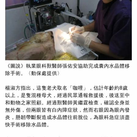
《圖說》執業眼科獸醫師張佑安協助完成囊內水晶體移
除手術。〈動保處提供〉
楊淑方指出，這隻老犬取名「咖哩」，估計年齡約8歲
以上，是隻混種母犬，經過民眾通報救援後，後送至中
和動物之家照顧。經過獸醫師黃繼霆檢查，確認全身並
無外傷，但兩眼皆有白內障症狀，然而右眼因為眼內發
炎，懸韌帶斷裂造成水晶體往前脫位，為眼科急症須盡
快手術移除水晶體。