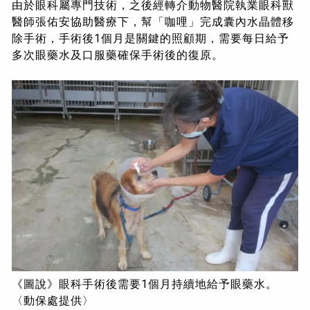
由於眼科屬專門技術，之後經轉介動物醫院執業眼科獸
醫師張佑安協助醫療下，幫「咖哩」完成囊內水晶體移
除手術，手術後1個月是關鍵的照顧期，需要每日給予
多次眼藥水及口服藥確保手術後的復原。
《圖說》眼科手術後需要1個月持續地給予眼藥水。
〈動保處提供〉