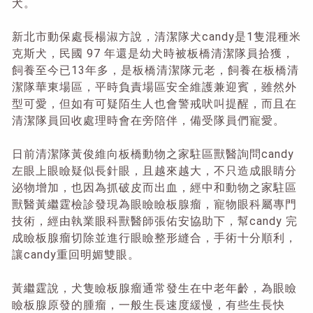
犬。
新北市動保處長楊淑方說，清潔隊犬candy是1隻混種米
克斯犬，民國 97 年還是幼犬時被板橋清潔隊員拾獲，
飼養至今已13年多，是板橋清潔隊元老，飼養在板橋清
潔隊華東場區，平時負責場區安全維護兼迎賓，雖然外
型可愛，但如有可疑陌生人也會警戒吠叫提醒，而且在
清潔隊員回收處理時會在旁陪伴，備受隊員們寵愛。
日前清潔隊黃俊維向板橋動物之家駐區獸醫詢問candy
左眼上眼瞼疑似長針眼，且越來越大，不只造成眼睛分
泌物增加，也因為抓破皮而出血，經中和動物之家駐區
獸醫黃繼霆檢診發現為眼瞼瞼板腺瘤，寵物眼科屬專門
技術，經由執業眼科獸醫師張佑安協助下，幫candy 完
成瞼板腺瘤切除並進行眼瞼整形縫合，手術十分順利，
讓candy重回明媚雙眼。
黃繼霆說，犬隻瞼板腺瘤通常發生在中老年齡，為眼瞼
瞼板腺原發的腫瘤，一般生長速度緩慢，有些生長快