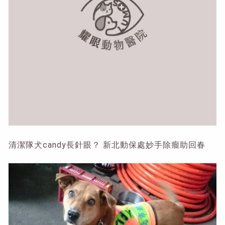
清潔隊犬candy長針眼？ 新北動保處妙手除瘤助回春