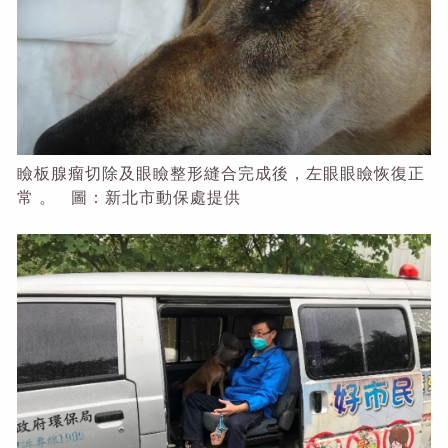
瞼板腺瘤切除及眼瞼整形縫合完成後，左眼眼瞼恢復正
常 。 圖：新北市動保處提供