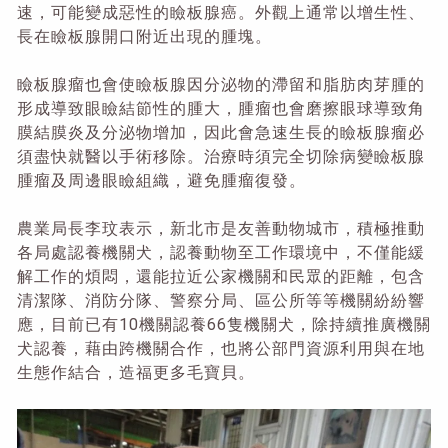
速，可能變成惡性的瞼板腺癌。外觀上通常以增生性、
長在瞼板腺開口附近出現的腫塊。
瞼板腺瘤也會使瞼板腺因分泌物的滯留和脂肪肉芽腫的
形成導致眼瞼結節性的腫大，腫瘤也會磨擦眼球導致角
膜結膜炎及分泌物增加，因此會急速生長的瞼板腺瘤必
須盡快就醫以手術移除。治療時須完全切除病變瞼板腺
腫瘤及周邊眼瞼組織，避免腫瘤復發。
農業局長李玟表示，新北市是友善動物城市，積極推動
各局處認養機關犬，認養動物至工作環境中，不僅能緩
解工作的煩悶，還能拉近公家機關和民眾的距離，包含
清潔隊、消防分隊、警察分局、區公所等等機關紛紛響
應，目前已有10機關認養66隻機關犬，除持續推廣機關
犬認養，藉由跨機關合作，也將公部門資源利用與在地
生態作結合，造福更多毛寶貝。