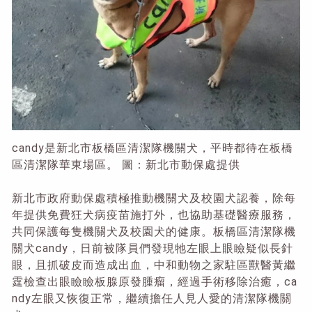
candy是新北市板橋區清潔隊機關犬，平時都待在板橋
區清潔隊華東場區。 圖：新北市動保處提供
新北市政府動保處積極推動機關犬及校園犬認養，除每
年提供免費狂犬病疫苗施打外，也協助基礎醫療服務，
共同保護每隻機關犬及校園犬的健康。板橋區清潔隊機
關犬candy，日前被隊員們發現牠左眼上眼瞼疑似長針
眼，且抓破皮而造成出血，中和動物之家駐區獸醫黃繼
霆檢查出眼瞼瞼板腺原發腫瘤，經過手術移除治癒，ca
ndy左眼又恢復正常，繼續擔任人見人愛的清潔隊機關