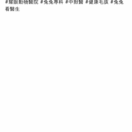
#耀眼動物醫院 #兔兔專科 #中獸醫 #健康毛孩 #兔兔
看醫生