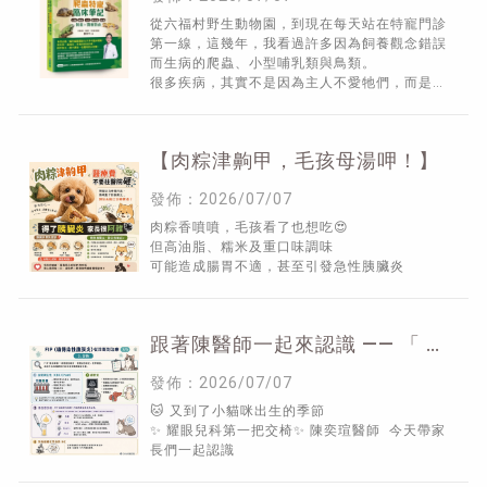
從六福村野生動物園，到現在每天站在特寵門診
第一線，這幾年，我看過許多因為飼養觀念錯誤
而生病的爬蟲、小型哺乳類與鳥類。
很多疾病，其實不是因為主人不愛牠們，而是因
為網路資訊太零散、彼此矛盾，甚至充斥著錯誤
的飼養觀念。
【肉粽津齁甲，毛孩母湯呷！】
發佈：2026/07/07
肉粽香噴噴，毛孩看了也想吃😍
但高油脂、糯米及重口味調味
可能造成腸胃不適，甚至引發急性胰臟炎
跟著陳醫師一起來認識 —— 「 F
I P 」 （ 下 ）
發佈：2026/07/07
🐱 又到了小貓咪出生的季節
✨ 耀眼兒科第一把交椅✨ 陳奕瑄醫師 今天帶家
長們一起認識