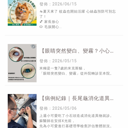
發佈：2026/06/15
🦟夏天來了 蚊蟲也開始活躍 心絲蟲預防可別忘
了！
💕 家長放心
🐶 毛孩開心
🦟 心絲蟲最傷心
【眼睛突然變白、變霧？小心不
是單純老化！】
發佈：2026/05/15
米糊是一隻7歲的米克斯貓，
「眼睛突然變白、變霧」從外院轉診至本院。
【病例紀錄｜長尾龜消化道異
物】 | 新竹特殊寵物看診 | 新竹
發佈：2026/05/06
特寵門診| 新竹烏龜看診
上週小可愛吃了小石頭造成消化道異物就診。
蘇醫師在安排X光前，
先為小可愛進行基礎理學檢查評估整體狀況。