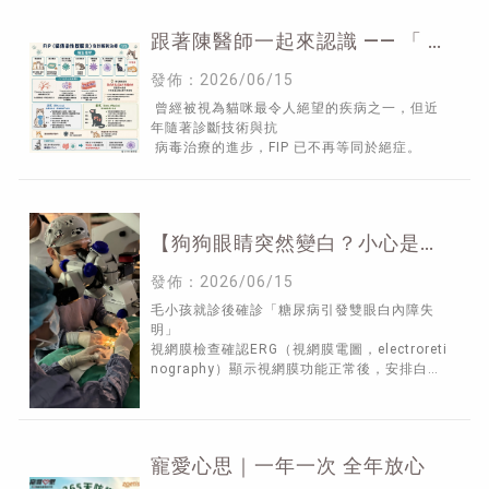
跟著陳醫師一起來認識 —— 「 F
I P 」 （ 上 ）
發佈：2026/06/15
曾經被視為貓咪最令人絕望的疾病之一，但近
年隨著診斷技術與抗
病毒治療的進步，FIP 已不再等同於絕症。
【狗狗眼睛突然變白？小心是糖
尿病性白內障！】
發佈：2026/06/15
毛小孩就診後確診「糖尿病引發雙眼白內障失
明」
視網膜檢查確認ERG（視網膜電圖，electroreti
nography）顯示視網膜功能正常後，安排白內
障超音波乳化手術並置換人工水晶體。
術後毛小孩順利恢復視力
寵愛心思｜一年一次 全年放心