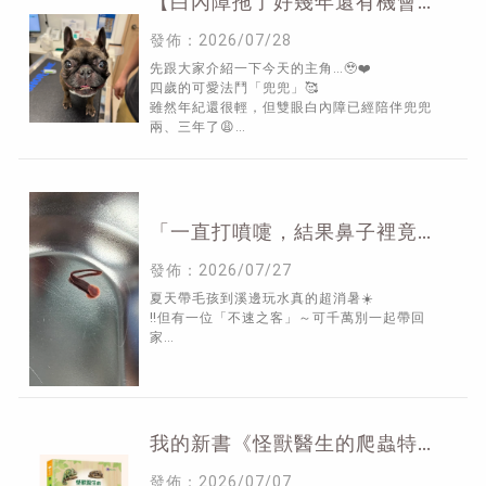
【白內障拖了好幾年還有機會重
見光明嗎？】
發佈：2026/07/28
先跟大家介紹一下今天的主角…🥹❤️
四歲的可愛法鬥「兜兜」🥰
雖然年紀還很輕，但雙眼白內障已經陪伴兜兜
兩、三年了😩
視力也慢慢消失，每天都只能摸索著熟悉的環境
生活💔
「一直打噴嚏，結果鼻子裡竟然
住了一隻水蛭！」
發佈：2026/07/27
夏天帶毛孩到溪邊玩水真的超消暑☀️
‼️但有一位「不速之客」～可千萬別一起帶回
家…
我的新書《怪獸醫生的爬蟲特寵
臨床筆記》正式上市了！
發佈：2026/07/07