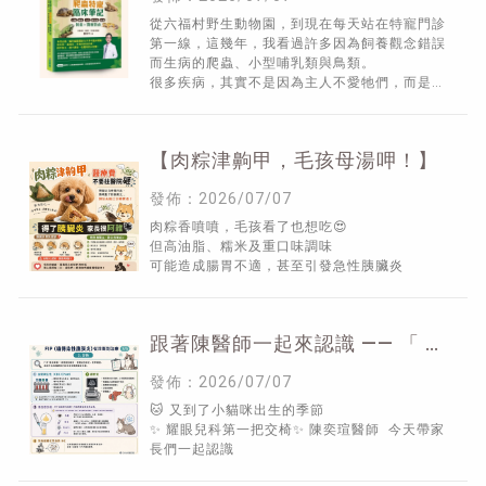
從六福村野生動物園，到現在每天站在特寵門診
第一線，這幾年，我看過許多因為飼養觀念錯誤
而生病的爬蟲、小型哺乳類與鳥類。
很多疾病，其實不是因為主人不愛牠們，而是因
為網路資訊太零散、彼此矛盾，甚至充斥著錯誤
的飼養觀念。
【肉粽津齁甲，毛孩母湯呷！】
發佈：2026/07/07
肉粽香噴噴，毛孩看了也想吃😍
但高油脂、糯米及重口味調味
可能造成腸胃不適，甚至引發急性胰臟炎
跟著陳醫師一起來認識 —— 「 F
I P 」 （ 下 ）
發佈：2026/07/07
🐱 又到了小貓咪出生的季節
✨ 耀眼兒科第一把交椅✨ 陳奕瑄醫師 今天帶家
長們一起認識