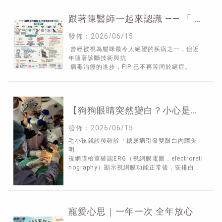
跟著陳醫師一起來認識 —— 「 F
I P 」 （ 上 ）
發佈：2026/06/15
曾經被視為貓咪最令人絕望的疾病之一，但近
年隨著診斷技術與抗
病毒治療的進步，FIP 已不再等同於絕症。
【狗狗眼睛突然變白？小心是糖
尿病性白內障！】
發佈：2026/06/15
毛小孩就診後確診「糖尿病引發雙眼白內障失
明」
視網膜檢查確認ERG（視網膜電圖，electroreti
nography）顯示視網膜功能正常後，安排白內
障超音波乳化手術並置換人工水晶體。
術後毛小孩順利恢復視力
寵愛心思｜一年一次 全年放心