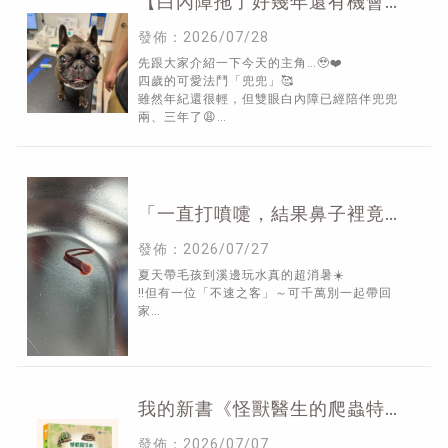
【白內障拖了好幾年還有機會重
見光明嗎？】
發佈：2026/07/28
先跟大家介紹一下今天的主角…🥹❤️
四歲的可愛法鬥「兜兜」🥰
雖然年紀還很輕，但雙眼白內障已經陪伴兜兜
兩、三年了😩
視力也慢慢消失，每天都只能摸索著熟悉的環境
生活💔
「一直打噴嚏，結果鼻子裡竟然
住了一隻水蛭！」
發佈：2026/07/27
夏天帶毛孩到溪邊玩水真的超消暑☀️
‼️但有一位「不速之客」～可千萬別一起帶回
家…
我的新書《怪獸醫生的爬蟲特寵
臨床筆記》正式上市了！
發佈：2026/07/07