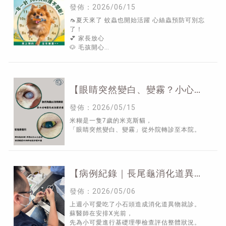
發佈：2026/06/15
🦟夏天來了 蚊蟲也開始活躍 心絲蟲預防可別忘
了！
💕 家長放心
🐶 毛孩開心
🦟 心絲蟲最傷心
【眼睛突然變白、變霧？小心不
是單純老化！】
發佈：2026/05/15
米糊是一隻7歲的米克斯貓，
「眼睛突然變白、變霧」從外院轉診至本院。
【病例紀錄｜長尾龜消化道異
物】 | 新竹特殊寵物看診 | 新竹
發佈：2026/05/06
特寵門診| 新竹烏龜看診
上週小可愛吃了小石頭造成消化道異物就診。
蘇醫師在安排X光前，
先為小可愛進行基礎理學檢查評估整體狀況。