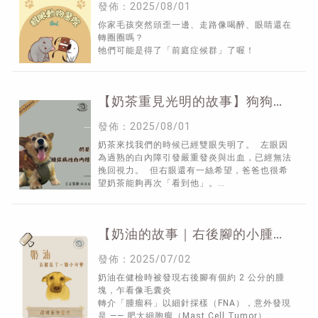
發佈：2025/08/01
你家毛孩突然頭歪一邊、走路像喝醉、眼睛還在
轉圈圈嗎？
牠們可能是得了「前庭症候群」了喔！
【奶茶重見光明的故事】狗狗糖
尿病性白內障你需要知道的事 |
發佈：2025/08/01
寵物眼科,新竹寵物眼科,東區寵
奶茶來找我們的時候已經雙眼失明了。 左眼因
物眼科
為過熟的白內障引發嚴重發炎與出血，已經無法
挽回視力。 但右眼還有一絲希望，爸爸也很希
望奶茶能夠再次「看到他」。
我們為奶茶的右眼安排了白內障超音
【奶油的故事｜右後腳的小腫
塊】 | 寵物腫瘤科推薦,新竹寵物
發佈：2025/07/02
腫瘤科,東區寵物腫瘤科
奶油在健檢時被發現右後腳有個約 2 公分的腫
塊，乍看像毛囊炎
轉介「腫瘤科」以細針採樣（FNA），意外發現
是 —— 肥大細胞瘤（Mast Cell Tumor）。