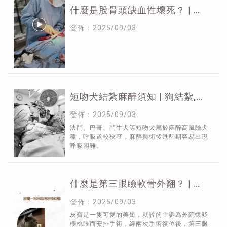
什麼是股骨頭缺血性壞死？ | 狗
骨科推薦,新竹狗骨科推薦,東區
發佈：2025/09/03
狗骨科推薦
短吻犬結紮麻醉須知 | 狗結紮,新
竹狗結紮,東區狗結紮
發佈：2025/09/03
法鬥、巴哥、鬥牛犬等短吻犬屬於麻醉高風險犬
種，呼吸道較狹窄，麻醉與術後甦醒期容易出現
呼吸困難。
什麼是第三眼瞼軟骨外翻？ | 寵
物眼科推薦,新竹寵物眼科推薦,
發佈：2025/09/03
東區寵物眼科推薦
灰寶是一隻可愛的美短，就診的主訴為外院懷疑
櫻桃眼而安排手術，經兩次手術復位後，第三眼