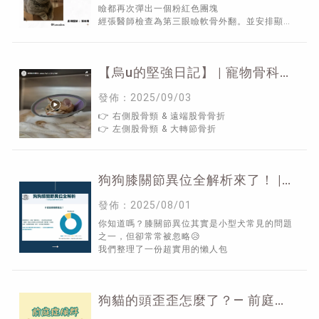
瞼都再次彈出一個粉紅色團塊
經張醫師檢查為第三眼瞼軟骨外翻。並安排顯微
整形手術
【烏u的堅強日記】 | 寵物骨科
推薦,新竹寵物骨科推薦,東區寵
發佈：2025/09/03
物骨科推薦
👉 右側股骨頸 & 遠端股骨骨折
👉 左側股骨頸 & 大轉節骨折
狗狗膝關節異位全解析來了！ |
動物骨科推薦,新竹動物骨科推
發佈：2025/08/01
薦,東區動物骨科推薦
你知道嗎？膝關節異位其實是小型犬常見的問題
之一，但卻常常被忽略😥
我們整理了一份超實用的懶人包
狗貓的頭歪歪怎麼了？— 前庭症
候群小知識