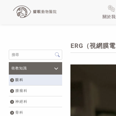
關於我
ERG（視網膜電
衛教知識
眼科
腫瘤科
神經科
骨科