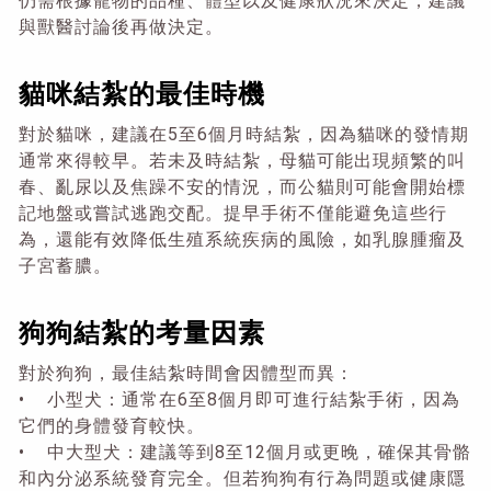
仍需根據寵物的品種、體型以及健康狀況來決定，建議
與獸醫討論後再做決定。
貓咪結紮的最佳時機
對於貓咪，建議在5至6個月時結紮，因為貓咪的發情期
通常來得較早。若未及時結紮，母貓可能出現頻繁的叫
春、亂尿以及焦躁不安的情況，而公貓則可能會開始標
記地盤或嘗試逃跑交配。提早手術不僅能避免這些行
為，還能有效降低生殖系統疾病的風險，如乳腺腫瘤及
子宮蓄膿。
狗狗結紮的考量因素
對於狗狗，最佳結紮時間會因體型而異：
• 小型犬：通常在6至8個月即可進行結紮手術，因為
它們的身體發育較快。
• 中大型犬：建議等到8至12個月或更晚，確保其骨骼
和內分泌系統發育完全。但若狗狗有行為問題或健康隱