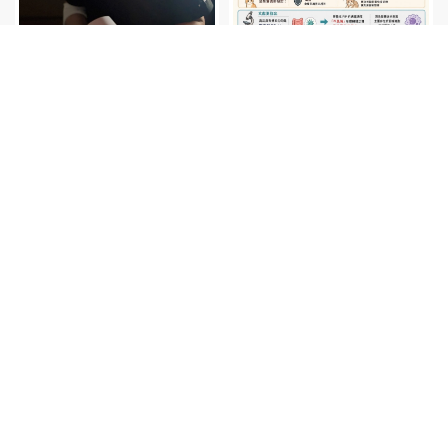
跟著陳醫師一起來認識 ——
「 F I P 」 （ 上 ）
ERG（視網膜電圖） | 寵物
眼科推薦,新竹寵物眼科推
薦,東區寵物眼科推薦
上一頁